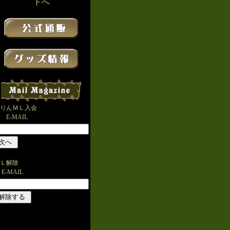
トへ
りんＭＬ入会
-MAIL
Ｌ解除
-MAIL