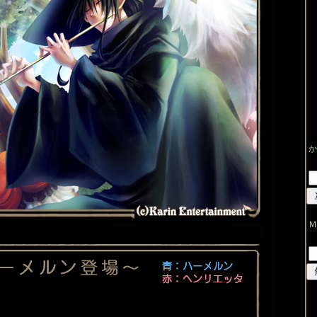
か
E
Ｍ
E